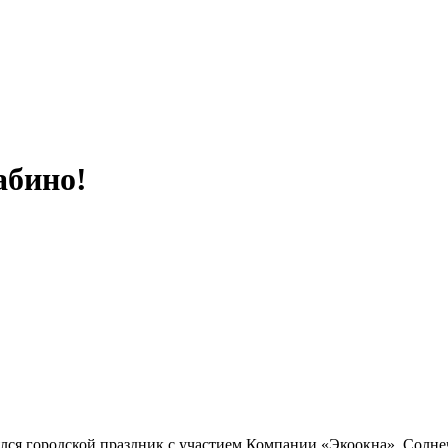
абино!
ялся городской праздник с участием Компании «Экоокна». Солн