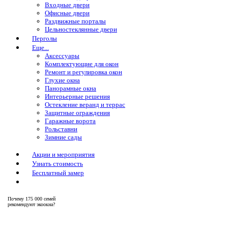
Входные двери
Офисные двери
Раздвижные порталы
Цельностеклянные двери
Перголы
Еще...
Аксессуары
Комплектующие для окон
Ремонт и регулировка окон
Глухие окна
Панорамные окна
Интерьерные решения
Остекление веранд и террас
Защитные ограждения
Гаражные ворота
Рольставни
Зимние сады
Акции и мероприятия
Узнать стоимость
Бесплатный замер
Почему
175 000 семей
рекомендуют экоокна?