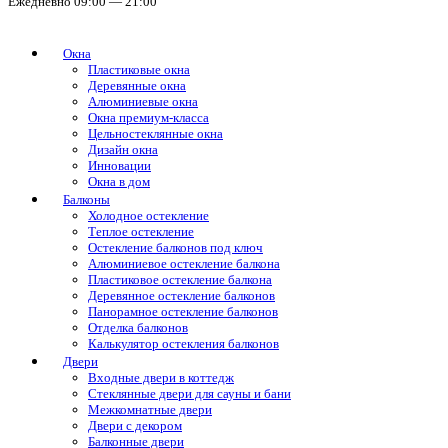
Ежедневно 09:00 — 21:00
Окна
Пластиковые окна
Деревянные окна
Алюминиевые окна
Окна премиум-класса
Цельностеклянные окна
Дизайн окна
Инновации
Окна в дом
Балконы
Холодное остекление
Теплое остекление
Остекление балконов под ключ
Алюминиевое остекление балкона
Пластиковое остекление балкона
Деревянное остекление балконов
Панорамное остекление балконов
Отделка балконов
Калькулятор остекления балконов
Двери
Входные двери в коттедж
Стеклянные двери для сауны и бани
Межкомнатные двери
Двери с декором
Балконные двери