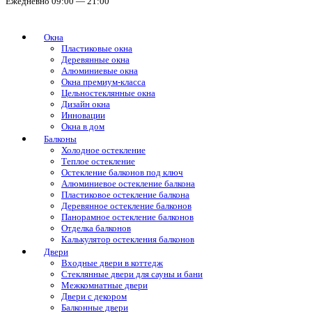
Ежедневно 09:00 — 21:00
Окна
Пластиковые окна
Деревянные окна
Алюминиевые окна
Окна премиум-класса
Цельностеклянные окна
Дизайн окна
Инновации
Окна в дом
Балконы
Холодное остекление
Теплое остекление
Остекление балконов под ключ
Алюминиевое остекление балкона
Пластиковое остекление балкона
Деревянное остекление балконов
Панорамное остекление балконов
Отделка балконов
Калькулятор остекления балконов
Двери
Входные двери в коттедж
Стеклянные двери для сауны и бани
Межкомнатные двери
Двери с декором
Балконные двери