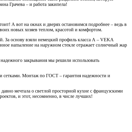
ина Грачева – и работа закипела!
тоит! А вот на окнах и дверях остановимся подробнее – ведь в
воих новых хозяев теплом, красотой и комфортом.
ой. За основу взяли немецкий профиль класса А – VEKA
анное напыление на наружном стекле отражает солнечный жар
я надежного закрывания мы решили использовать
и сетками. Монтаж по ГОСТ – гарантия надежности и
 давно мечтала о светлой просторной кухне с французскими
оектов, и этот, несомненно, в числе лучших!