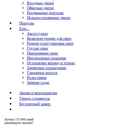
Входные двери
Офисные двери
Раздвижные порталы
Цельностеклянные двери
Перголы
Еще...
Аксессуары
Комплектующие для окон
Ремонт и регулировка окон
Глухие окна
Панорамные окна
Интерьерные решения
Остекление веранд и террас
Защитные ограждения
Гаражные ворота
Рольставни
Зимние сады
Акции и мероприятия
Узнать стоимость
Бесплатный замер
Почему
175 000 семей
рекомендуют экоокна?