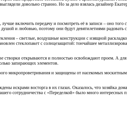
ыглядели довольно странно. Но за дело взялась дизайнер Екатер
лучше включить передачу и посмотреть её в записи – оно того с
 душой и любовью, поэтому они будут девятилетиями радовать с
текления – светлые, воздушные конструкции с изящной раскладк
ановлен стеклопакет с солнцезащитой: тончайшее металлизиров
две створки открываются и полностью освобождают проем. А дл
сколько запирающих элементов.
вого микропроветривания и защищены от насекомых москитным
ны искрами восторга в их глазах. Оказалось, что хозяйка дома
нашего сотрудничества с «Переделкой» было много интересных пр