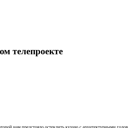
ом телепроекте
оторой нам предстояло остеклить кухню с архитектурными голо