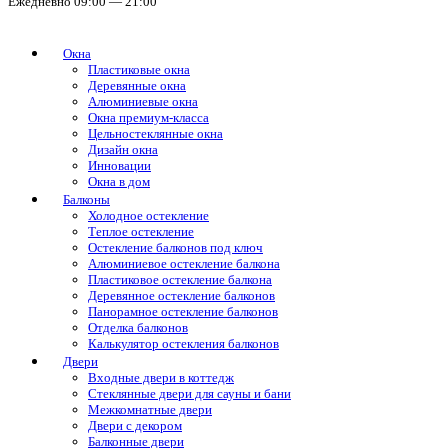
Ежедневно 09:00 — 21:00
Окна
Пластиковые окна
Деревянные окна
Алюминиевые окна
Окна премиум-класса
Цельностеклянные окна
Дизайн окна
Инновации
Окна в дом
Балконы
Холодное остекление
Теплое остекление
Остекление балконов под ключ
Алюминиевое остекление балкона
Пластиковое остекление балкона
Деревянное остекление балконов
Панорамное остекление балконов
Отделка балконов
Калькулятор остекления балконов
Двери
Входные двери в коттедж
Стеклянные двери для сауны и бани
Межкомнатные двери
Двери с декором
Балконные двери