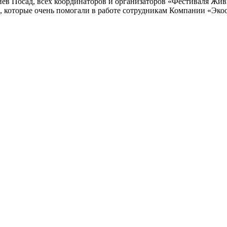
иев Посад, всех координаторов и организаторов «Фестиваля Жи
которые очень помогали в работе сотрудникам Компании «Экоокн