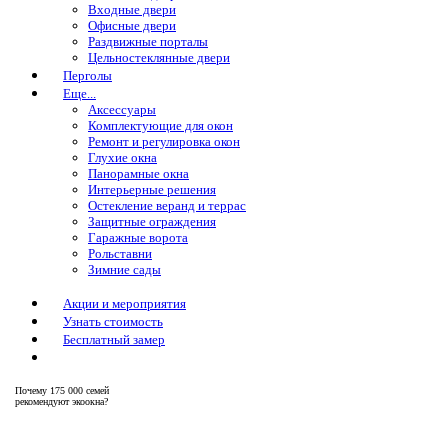
Входные двери
Офисные двери
Раздвижные порталы
Цельностеклянные двери
Перголы
Еще...
Аксессуары
Комплектующие для окон
Ремонт и регулировка окон
Глухие окна
Панорамные окна
Интерьерные решения
Остекление веранд и террас
Защитные ограждения
Гаражные ворота
Рольставни
Зимние сады
Акции и мероприятия
Узнать стоимость
Бесплатный замер
Почему
175 000 семей
рекомендуют экоокна?