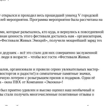
у открылся и проходил весь прошедший уикенд V городской
лей мероприятия. Программа мероприятия была рассчитана на
 которые разъехались, кто куда, и вернулись к повседневной
ная ценность этого фестиваля достались нам - организаторам,
ии «Фестиваля Живых Эмоций», получили мощнейший заряд тех
 и дедушек – всё это стало для них совершенно заслуженной
и люди в возрасте – чтобы все гости «Фестиваля Живых
лов, организовали и провели серию увлекательных мастер-
осторгов и радости!) и симпатичные памятные значки,
ичную лотерею с розыгрышем призов и подарков. Одни её
за - окна ПВХ от Компании «Экоокна»!
у, был приятно удивлен и высоко оценил наш необычный и
мы стали получать многочисленные позитивные отзывы о