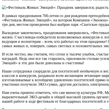
В рамках празднования 700-летия со дня рождения преподобно
«Фестиваль Живых Эмоций», на котором Компания «Экоокна» в
три дня, местом проведения был выбран парк «Скитские пруды
Выходные закончились, празднования завершились, «Фестиваль
жизни. Счастливцы-победители всевозможных конкурсов и лотер
ведущим и волонтерам – всем, кто работал на этом праздник
самых живых и, поверьте, самых светлых и положительных эмоц
И если честно, мы считаем, что сотни и тысячи улыбок, счасть
наградой. Ведь они все так старались, приложили столько уси
Эмоций» в эти дни были довольны и счастливы!
Наши сотрудники соорудили для посетителей необычную и вес
классов и конкурсов, раздавали всем желающим летающие шари
изготавливаемые к всеобщему удивлению посетителей прямо на
участники получили ЭКО-сумки, другим достались электронны
Нам очень приятно отметить, что сам министр культуры РФ, М
выразительный ЭКО-дизайн и общий высокий уровень организа
нашей работе в ходе фестиваля от благодарных посетителей и г