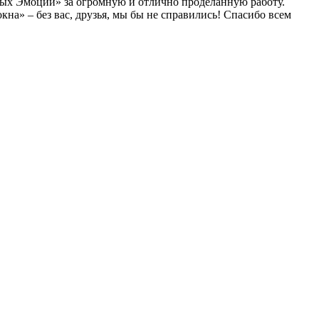
вых Эмоций» за огромную и отлично проделанную работу.
а» – без вас, друзья, мы бы не справились! Спасибо всем