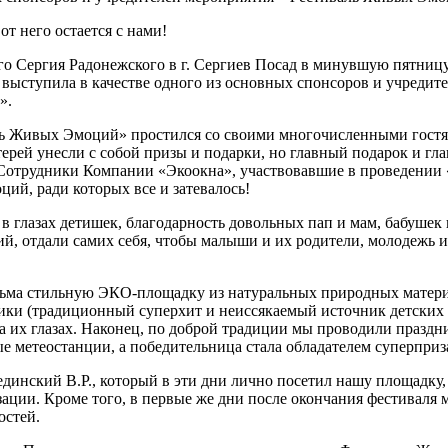
го Сергия Радонежского в г. Сергиев Посад в минувшую пятниц
ыступила в качестве одного из основных спонсоров и учредите
».
 Живых Эмоций» простился со своими многочисленными гостями,
ей унесли с собой призы и подарки, но главный подарок и глав
е! Сотрудники Компании «Экоокна», участвовавшие в проведен
ий, ради которых все и затевалось!
е в глазах детишек, благодарность довольных пап и мам, бабушек
лий, отдали самих себя, чтобы малыши и их родители, молодежь 
ьма стильную ЭКО-площадку из натуральных природных материа
ки (традиционный суперхит и неиссякаемый источник детских в
 их глазах. Наконец, по доброй традиции мы проводили праздн
е метеостанции, а победительница стала обладателем суперпри
единский В.Р., который в эти дни лично посетил нашу площадк
ции. Кроме того, в первые же дни после окончания фестиваля 
остей.