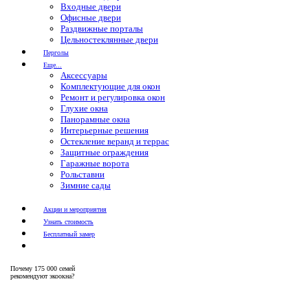
Входные двери
Офисные двери
Раздвижные порталы
Цельностеклянные двери
Перголы
Еще...
Аксессуары
Комплектующие для окон
Ремонт и регулировка окон
Глухие окна
Панорамные окна
Интерьерные решения
Остекление веранд и террас
Защитные ограждения
Гаражные ворота
Рольставни
Зимние сады
Акции и мероприятия
Узнать стоимость
Бесплатный замер
Почему
175 000 семей
рекомендуют экоокна?