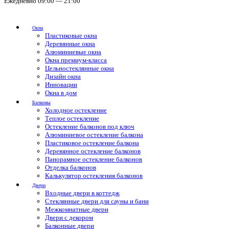
Ежедневно 09:00 — 21:00
Окна
Пластиковые окна
Деревянные окна
Алюминиевые окна
Окна премиум-класса
Цельностеклянные окна
Дизайн окна
Инновации
Окна в дом
Балконы
Холодное остекление
Теплое остекление
Остекление балконов под ключ
Алюминиевое остекление балкона
Пластиковое остекление балкона
Деревянное остекление балконов
Панорамное остекление балконов
Отделка балконов
Калькулятор остекления балконов
Двери
Входные двери в коттедж
Стеклянные двери для сауны и бани
Межкомнатные двери
Двери с декором
Балконные двери